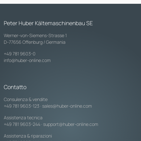
Peter Huber Kältemaschinenbau SE
Werner-von-Siemens-Strasse 1
D-77656 Offenburg / Germania
+49 781 9603-0
info@huber-online.com
Contatto
Consulenza & vendite
+49 781 9603-123
·
sales@huber-online.com
Assistenza tecnica
+49 781 9603-244
·
support@huber-online.com
Assistenza & riparazioni