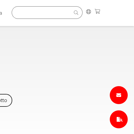
a
tto