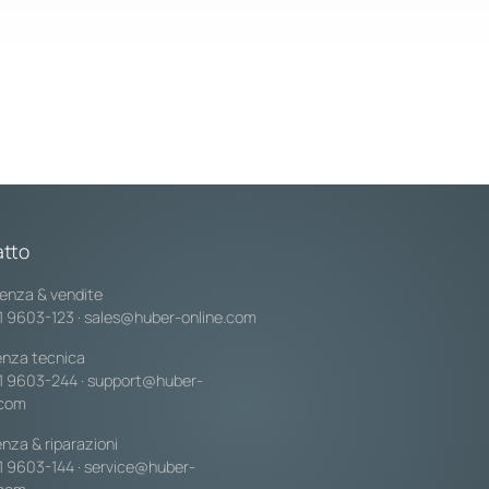
tto
enza & vendite
1 9603-123
·
sales@huber-online.com
enza tecnica
1 9603-244
·
support@huber-
.com
nza & riparazioni
1 9603-144
·
service@huber-