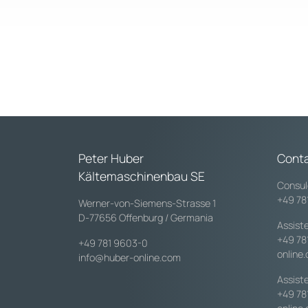
Peter Huber
Conta
Kältemaschinenbau SE
Consul
+49 78
Werner-von-Siemens-Strasse 1
D-77656 Offenburg / Germania
Assist
+49 78
+49 781 9603-0
online
info@huber-online.com
Assiste
+49 78