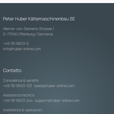
Peter Huber Kältemaschinenbau SE
Werner-von-Siemens-Strasse 1
D-77656 Offenburg / Germania
+49 781 9603-0
info@huber-online.com
Contatto
Consulenza & vendite
+49 781 9603-123
·
sales@huber-online.com
Assistenza tecnica
+49 781 9603-244
·
support@huber-online.com
Assistenza & riparazioni