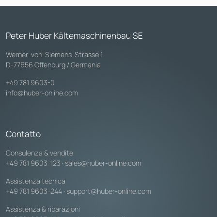
Peter Huber Kältemaschinenbau SE
Werner-von-Siemens-Strasse 1
D-77656 Offenburg / Germania
+49 781 9603-0
info@huber-online.com
Contatto
Consulenza & vendite
+49 781 9603-123
·
sales@huber-online.com
Assistenza tecnica
+49 781 9603-244
·
support@huber-online.com
Assistenza & riparazioni