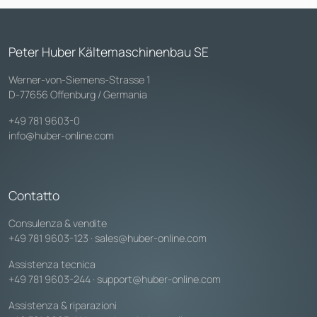
Peter Huber Kältemaschinenbau SE
Werner-von-Siemens-Strasse 1
D-77656 Offenburg / Germania
+49 781 9603-0
info@huber-online.com
Contatto
Consulenza & vendite
+49 781 9603-123
·
sales@huber-online.com
Assistenza tecnica
+49 781 9603-244
·
support@huber-online.com
Assistenza & riparazioni