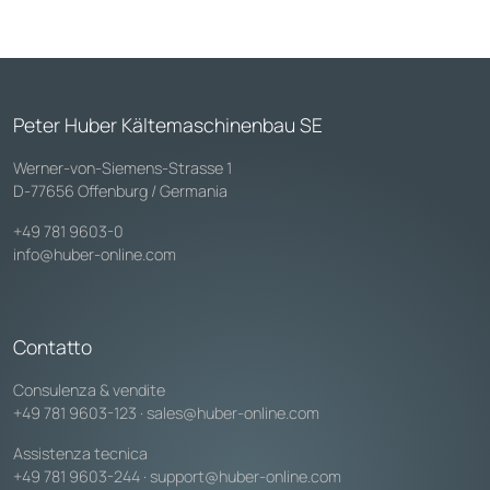
Peter Huber Kältemaschinenbau SE
Werner-von-Siemens-Strasse 1
D-77656 Offenburg / Germania
+49 781 9603-0
info@huber-online.com
Contatto
Consulenza & vendite
+49 781 9603-123
·
sales@huber-online.com
Assistenza tecnica
+49 781 9603-244
·
support@huber-online.com