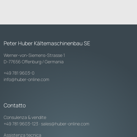
Peter Huber Kältemaschinenbau SE
Werner-von-Siemens-Strasse 1
D-77656 Offenburg / Germania
+49 781 9603-0
info@huber-online.com
Contatto
Consulenza & vendite
+49 781 9603-123
·
sales@huber-online.com
Assistenza tecnica