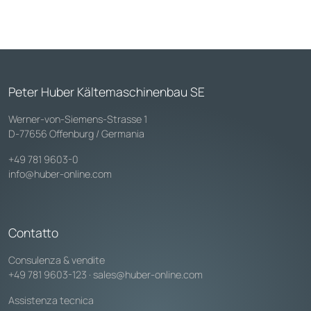
Peter Huber Kältemaschinenbau SE
Werner-von-Siemens-Strasse 1
D-77656 Offenburg / Germania
+49 781 9603-0
info@huber-online.com
Contatto
Consulenza & vendite
+49 781 9603-123
·
sales@huber-online.com
Assistenza tecnica