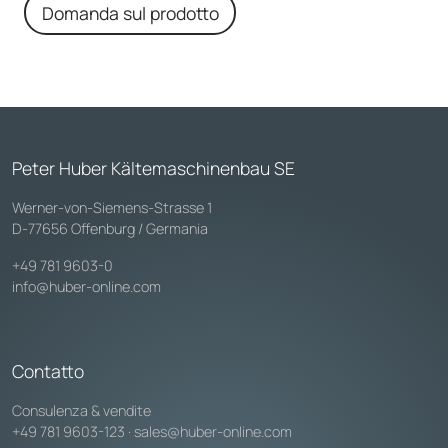
Domanda sul prodotto
Peter Huber Kältemaschinenbau SE
Werner-von-Siemens-Strasse 1
D-77656 Offenburg / Germania
+49 781 9603-0
info@huber-online.com
Contatto
Consulenza & vendite
+49 781 9603-123
·
sales@huber-online.com