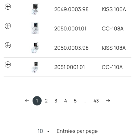
2049.0003.98
KISS 106A
2050.0001.01
CC-108A
2050.0003.98
KISS 108A
2051.0001.01
CC-110A
1
2
3
4
5
…
43
Entrées par page