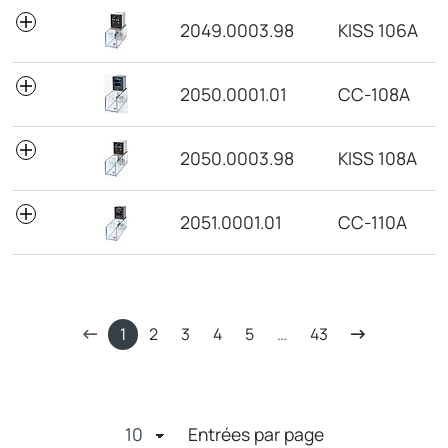
2049.0003.98
KISS 106A
2050.0001.01
CC-108A
2050.0003.98
KISS 108A
2051.0001.01
CC-110A
1
2
3
4
5
…
43
Entrées par page