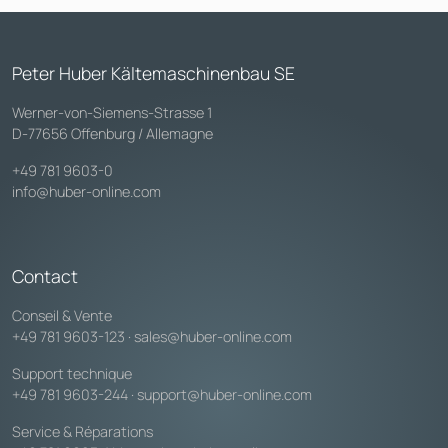
Peter Huber Kältemaschinenbau SE
Werner-von-Siemens-Strasse 1
D-77656 Offenburg / Allemagne
+49 781 9603-0
info@huber-online.com
Contact
Conseil & Vente
+49 781 9603-123
·
sales@huber-online.com
Support technique
+49 781 9603-244
·
support@huber-online.com
Service & Réparations