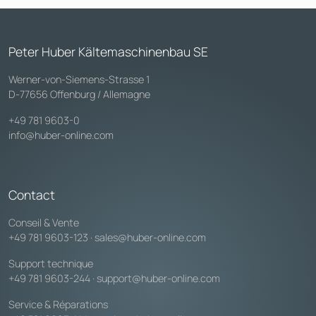
Peter Huber Kältemaschinenbau SE
Werner-von-Siemens-Strasse 1
D-77656 Offenburg / Allemagne
+49 781 9603-0
info@huber-online.com
Contact
Conseil & Vente
+49 781 9603-123
·
sales@huber-online.com
Support technique
+49 781 9603-244
·
support@huber-online.com
Service & Réparations