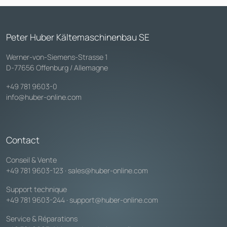
Peter Huber Kältemaschinenbau SE
Werner-von-Siemens-Strasse 1
D-77656 Offenburg / Allemagne
+49 781 9603-0
info@huber-online.com
Contact
Conseil & Vente
+49 781 9603-123
·
sales@huber-online.com
Support technique
+49 781 9603-244
·
support@huber-online.com
Service & Réparations