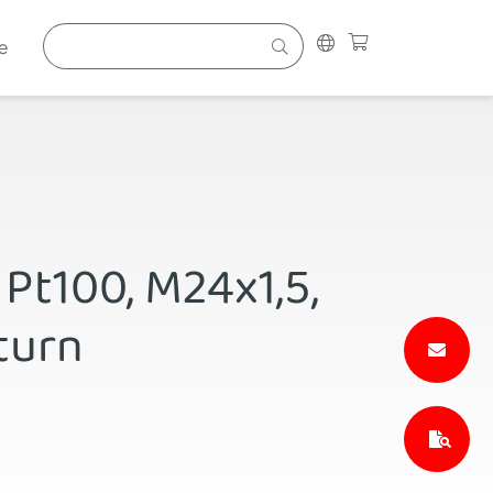
e
Pt100, M24x1,5,
eturn