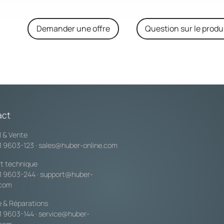
Demander une offre
Question sur le produ
act
l & Vente
1 9603-123
·
sales@huber-online.com
t technique
1 9603-244
·
support@huber-
.com
e & Réparations
1 9603-144
·
service@huber-