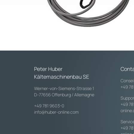
Peter Huber
Cont
Kältemaschinenbau SE
Consei
+49 78
Werner-von-Siemens-Strasse 1
D-77656 Offenburg / Allemagne
Suppor
+49 78
+49 781 9603-0
online
info@huber-online.com
Servic
+49 78