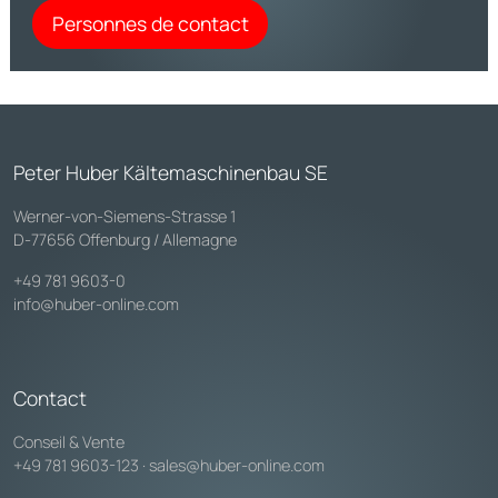
Personnes de contact
Peter Huber Kältemaschinenbau SE
Werner-von-Siemens-Strasse 1
D-77656 Offenburg / Allemagne
+49 781 9603-0
info@huber-online.com
Contact
Conseil & Vente
+49 781 9603-123
·
sales@huber-online.com