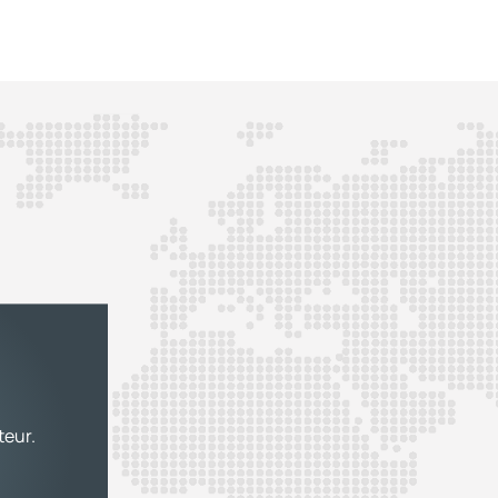
teur.