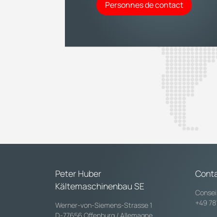
Personnes de contact
Peter Huber
Cont
Kältemaschinenbau SE
Consei
+49 78
Werner-von-Siemens-Strasse 1
D-77656 Offenburg / Allemagne