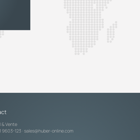
act
l & Vente
1 9603-123
·
sales@huber-online.com