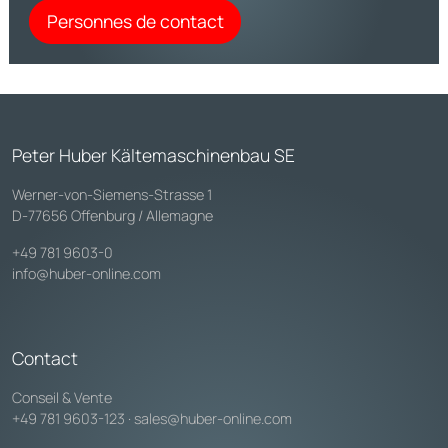
Personnes de contact
Peter Huber Kältemaschinenbau SE
Werner-von-Siemens-Strasse 1
D-77656 Offenburg / Allemagne
+49 781 9603-0
info@huber-online.com
Contact
Conseil & Vente
+49 781 9603-123
·
sales@huber-online.com