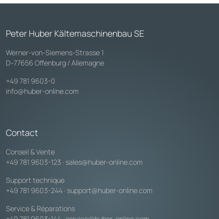
Peter Huber Kältemaschinenbau SE
Werner-von-Siemens-Strasse 1
D-77656 Offenburg / Allemagne
+49 781 9603-0
info@huber-online.com
Contact
Conseil & Vente
+49 781 9603-123
·
sales@huber-online.com
Support technique
+49 781 9603-244
·
support@huber-online.com
Service & Réparations
+49 781 9603-144
·
service@huber-online.com