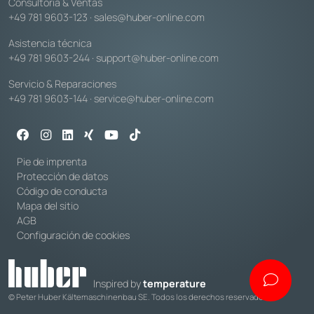
Consultoría & Ventas
+49 781 9603-123
·
sales@huber-online.com
Asistencia técnica
+49 781 9603-244
·
support@huber-online.com
Servicio & Reparaciones
+49 781 9603-144
·
service@huber-online.com
Pie de imprenta
Protección de datos
Código de conducta
Mapa del sitio
AGB
Configuración de cookies
Inspired by
temperature
© Peter Huber Kältemaschinenbau SE. Todos los derechos reservados