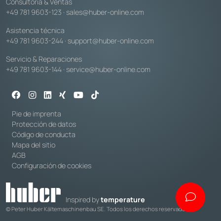
Consultoría & Ventas
+49 781 9603-123
·
sales@huber-online.com
Asistencia técnica
+49 781 9603-244
·
support@huber-online.com
Servicio & Reparaciones
+49 781 9603-144
·
service@huber-online.com
Pie de imprenta
Protección de datos
Código de conducta
Mapa del sitio
AGB
Configuración de cookies
Inspired by
temperature
© Peter Huber Kältemaschinenbau SE. Todos los derechos reservados