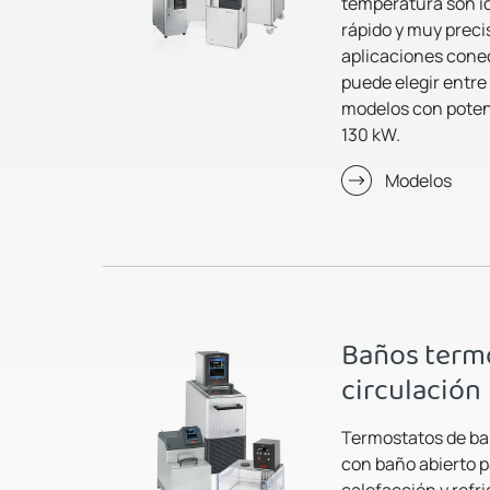
temperatura son id
rápido y muy preci
aplicaciones cone
puede elegir entre
modelos con potenc
130 kW.
Modelos
Baños termo
circulación
Termostatos de bañ
con baño abierto p
calefacción y refr