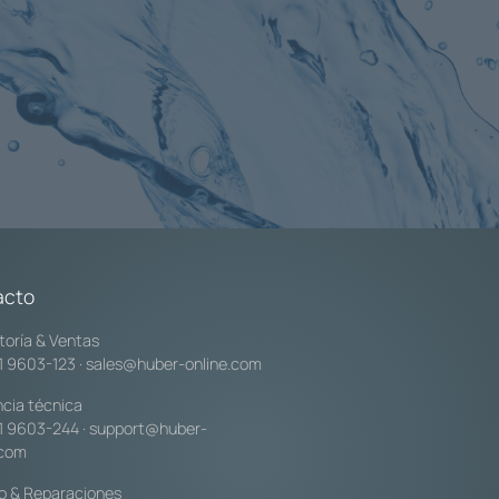
acto
toría & Ventas
1 9603-123
·
sales@huber-online.com
ncia técnica
1 9603-244
·
support@huber-
.com
io & Reparaciones