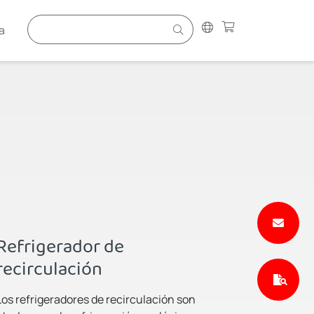
a
Refrigerador de
recirculación
Los refrigeradores de recirculación son