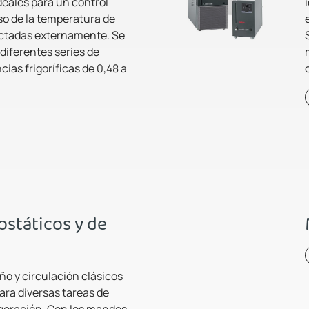
eales para un control
so de la temperatura de
ctadas externamente. Se
 diferentes series de
ias frigoríficas de 0,48 a
státicos y de
o y circulación clásicos
ara diversas tareas de
igeración. Con los mandos