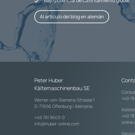
Bajo potencial de calentamiento global
Al artículo del blog en alemán
Peter Huber
Cont
Kältemaschinenbau SE
Consul
+49 78
Werner-von-Siemens-Strasse 1
D-77656 Offenburg / Alemania
Asiste
+49 78
+49 781 9603-0
online
info@huber-online.com
Servic