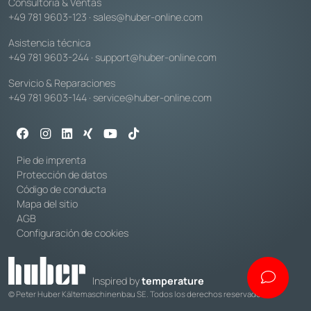
Consultoría & Ventas
+49 781 9603-123
·
sales@huber-online.com
Asistencia técnica
+49 781 9603-244
·
support@huber-online.com
Servicio & Reparaciones
+49 781 9603-144
·
service@huber-online.com
Pie de imprenta
Protección de datos
Código de conducta
Mapa del sitio
AGB
Configuración de cookies
Inspired by
temperature
© Peter Huber Kältemaschinenbau SE. Todos los derechos reservados