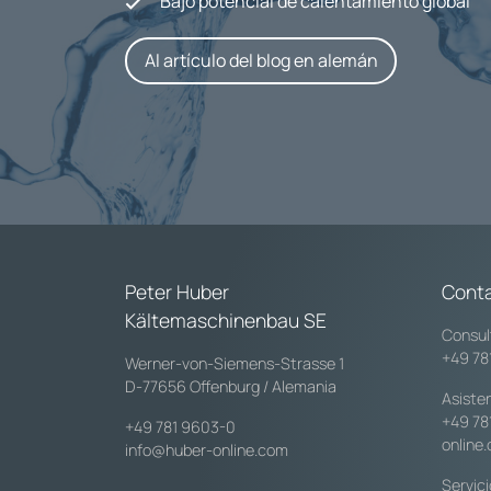
Bajo potencial de calentamiento global
Al artículo del blog en alemán
Peter Huber
Cont
Kältemaschinenbau SE
Consul
+49 78
Werner-von-Siemens-Strasse 1
D-77656 Offenburg / Alemania
Asiste
+49 78
+49 781 9603-0
online
info@huber-online.com
Servic