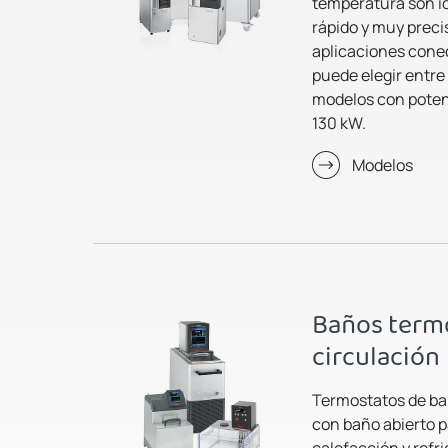
temperatura son id
rápido y muy preci
aplicaciones cone
puede elegir entre
modelos con potenc
130 kW.
Modelos
Baños termo
circulación
Termostatos de bañ
con baño abierto p
calefacción y refr