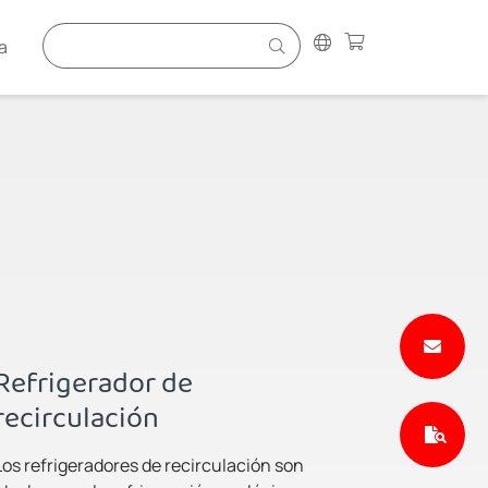
a
Refrigerador de
recirculación
Los refrigeradores de recirculación son