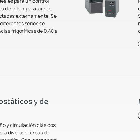
eales para un control
so de la temperatura de
ctadas externamente. Se
 diferentes series de
ias frigoríficas de 0,48 a
státicos y de
o y circulación clásicos
ara diversas tareas de
igeración. Con los mandos