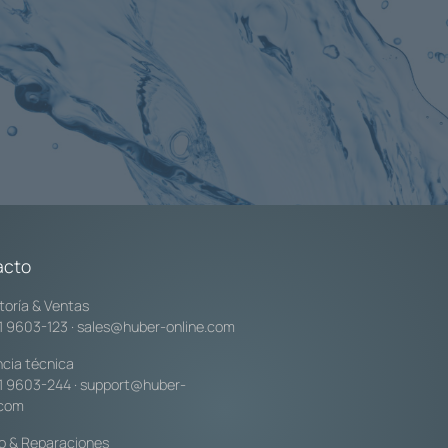
acto
toría & Ventas
1 9603-123
·
sales@huber-online.com
ncia técnica
1 9603-244
·
support@huber-
.com
io & Reparaciones