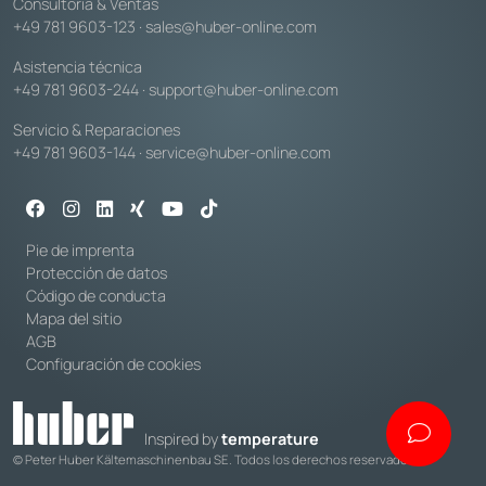
Consultoría & Ventas
+49 781 9603-123
·
sales@huber-online.com
Asistencia técnica
+49 781 9603-244
·
support@huber-online.com
Servicio & Reparaciones
+49 781 9603-144
·
service@huber-online.com
Pie de imprenta
Protección de datos
Código de conducta
Mapa del sitio
AGB
Configuración de cookies
Inspired by
temperature
© Peter Huber Kältemaschinenbau SE. Todos los derechos reservados