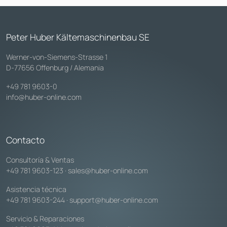
Peter Huber Kältemaschinenbau SE
Werner-von-Siemens-Strasse 1
D-77656 Offenburg / Alemania
+49 781 9603-0
info@huber-online.com
Contacto
Consultoría & Ventas
+49 781 9603-123
·
sales@huber-online.com
Asistencia técnica
+49 781 9603-244
·
support@huber-online.com
Servicio & Reparaciones