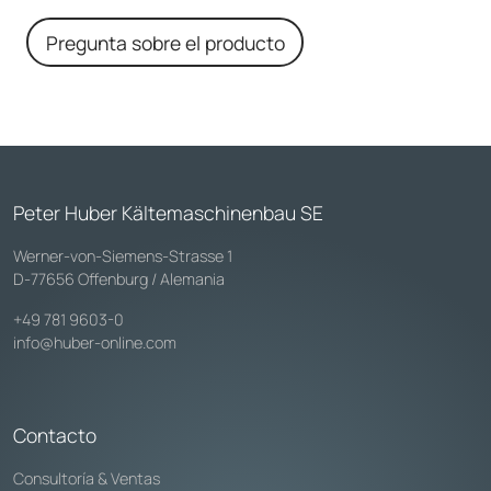
Pregunta sobre el producto
Peter Huber Kältemaschinenbau SE
Werner-von-Siemens-Strasse 1
D-77656 Offenburg / Alemania
+49 781 9603-0
info@huber-online.com
Contacto
Consultoría & Ventas