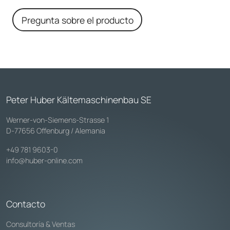
Pregunta sobre el producto
Peter Huber Kältemaschinenbau SE
Werner-von-Siemens-Strasse 1
D-77656 Offenburg / Alemania
+49 781 9603-0
info@huber-online.com
Contacto
Consultoría & Ventas