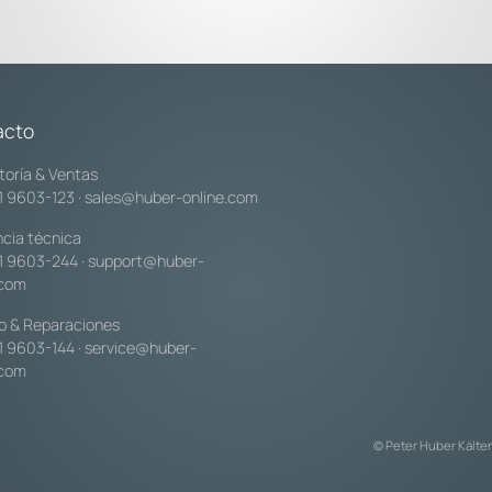
acto
toría & Ventas
1 9603-123
·
sales@huber-online.com
ncia técnica
1 9603-244
·
support@huber-
.com
io & Reparaciones
1 9603-144
·
service@huber-
.com
© Peter Huber Kält