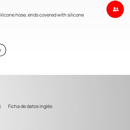
silicone hose, ends covered with silicone
o
Ficha de datos inglés