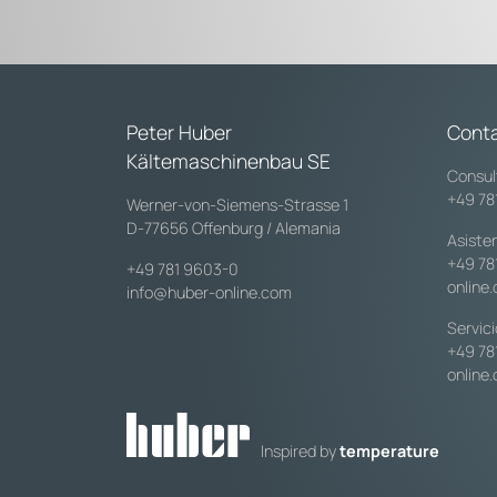
Peter Huber
Cont
Kältemaschinenbau SE
Consul
+49 78
Werner-von-Siemens-Strasse 1
D-77656 Offenburg / Alemania
Asiste
+49 78
+49 781 9603-0
online
info@huber-online.com
Servic
+49 78
online
Inspired by
temperature